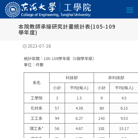
本院教師承接研究計畫統計表(105-109
學年度)
2023-07-18
統計區間：105-109學年度（5個學年度）
單位：件數
科技部
非科技部
系名
小計
平均(每人)
小計
平均(每人)
工學院
3
1.5
9
4.5
化材系
57
4.38
80
6.15
工工系
94
6.27
143
9.53
環工系*
56
4.67
181
15.17