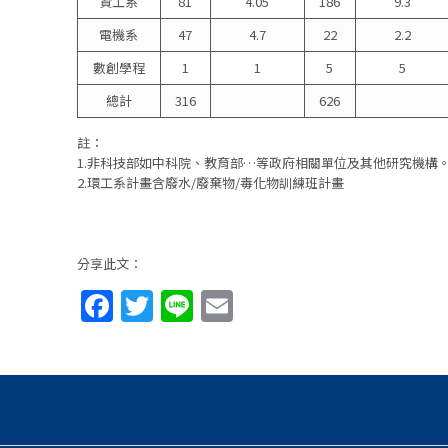
資工系
81
4.05
186
9.3
電機系
47
4.7
22
2.2
數創學程
1
1
5
5
總計
316
626
註：
1.非科技部如中科院、教育部…等政府相關單位及其他研究機構
2.環工系計畫含廢水/廢棄物/毒化物訓練班計畫
分享此文：
Facebook
Twitter
Line
Email