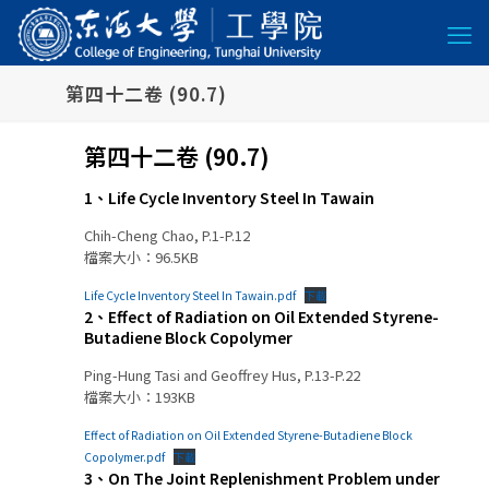
第四十二卷 (90.7)
第四十二卷 (90.7)
1、Life Cycle Inventory Steel In Tawain
Chih-Cheng Chao, P.1-P.12
檔案大小：96.5KB
Life Cycle Inventory Steel In Tawain.pdf
下載
2、Effect of Radiation on Oil Extended Styrene-
Butadiene Block Copolymer
Ping-Hung Tasi and Geoffrey Hus, P.13-P.22
檔案大小：193KB
Effect of Radiation on Oil Extended Styrene-Butadiene Block
Copolymer.pdf
下載
3、On The Joint Replenishment Problem under