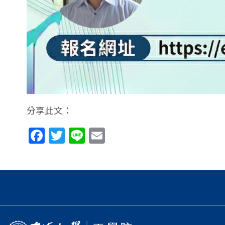
分享此文：
Facebook
Twitter
Line
Email