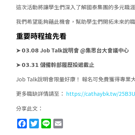
這次活動將讓學生們深入了解國泰集團的多元職涯
我們希望能夠藉此機會，幫助學生們開拓未來的職
重要時程搶先看
➤
𝟬𝟯
.
𝟬𝟴
Job Talk
說明會 @集思台大會議中心
➤
𝟬𝟯
.
𝟯𝟭
儲備幹部履歷投遞截止
Job Talk說明會限量好康！ 報名可免費獲得專業
更多職缺詳情請至：
https://cathaybk.tw/25B3
分享此文：
Facebook
Twitter
Line
Email