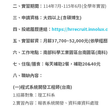
二、實習期間：
114年7月-115年6月(全學年實習)
三、申請資格：大四以上
(
含碩博生
)
四、投遞履歷連結：
https://hrrecruit.innolu
五、實習薪資：月薪
37,700~52,000
元
(
依學經歷
六、工作地點：南部科學工業園區台南園區
(
南科
)
七、住宿
/
膳食：每天補助
2
餐，補助
20&40
元
八、職缺內容：
(一)程式系統開發工程師(台南)
1.招募對象：理工科系
2.實習內容：報表系統開發、資料庫資料處理