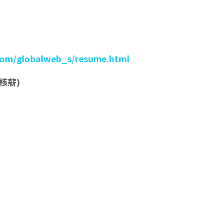
x.com/globalweb_s/resume.html
核薪
)