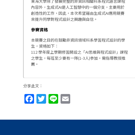
東海大學除了發展完整的非資訊相關科系程式語言課程
內容外，生成式AI是人工智慧中的一個分支，主要用於
創造性的工作，因此，本次希望藉由生成式AI應用競賽
來提升同學對程式設計之興趣與自信。
參賽資格
本競賽之目的在鼓勵非資訊領域科系學習程式設計的學
生，資格如下：
112 學年度上學期修習開設之「AI思維與程式設計」課程
之學生，每班至少要有一隊(1-3人)參加。需指導教授推
薦。
分享此文：
Facebook
Twitter
Line
Email