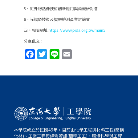
5、紅外線熱像技術創新應用與商機研討會
6、光譜儀技術及智慧檢測產業討論會
四、相關網址:
https://www.pida.org.tw/main2
分享此文：
Facebook
Twitter
Line
Email
本學院成立於民國49年，目前由化學工程與材料工程(簡稱
化材)、工業工程與經營資訊(簡稱工工)、環境科學與工程