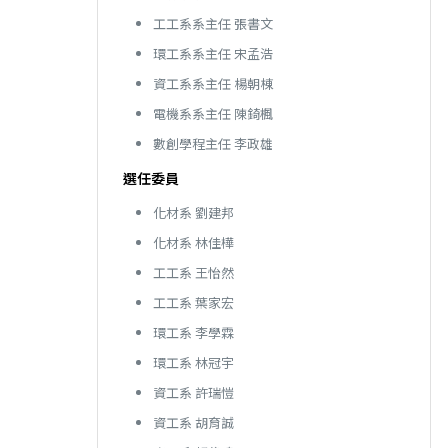
工工系系主任 張書文
環工系系主任 宋孟浩
資工系系主任 楊朝棟
電機系系主任 陳錡楓
數創學程主任 李政雄
選任委員
化材系 劉建邦
化材系 林佳樺
工工系 王怡然
工工系 葉家宏
環工系 李學霖
環工系 林冠宇
資工系 許瑞愷
資工系 胡育誠