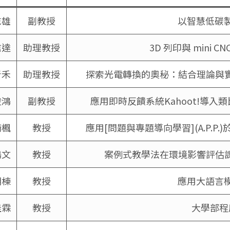
志雄
副教授
以智慧低碳
信達
助理教授
3D 列印與 mini
青禾
助理教授
探索光電轉換的奧秘：結合理論與實
峻鴻
副教授
應用即時反饋系統Kahoot!導
錡楓
教授
應用[問題與專題導向學習](A.P
鶴文
教授
案例式教學法在環境影響評估課
朝棟
教授
應用大語言
佳霖
教授
大學部程