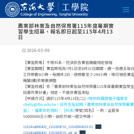
農業部林業及自然保育署115年度暑期實
習學生招募，報名即日起至115年4月13
日
2026-03-09
【實習對象】不限科系，但須依各實習機關規定辦理
【實習期間】實習時程為7月1日至8月31日期間，週一至週五每
工作時數8小時，每週休2日，總時數至少240小時，惟可視各實
機關(構)依需要調整
【實習待遇】依「農業部林業及自然保育署115年度暑期實習學
招募作業計畫」規定，不提供實習津貼
【申請方式】請於115年4月13日(二)
17時前將履歷電子檔寄至
shelly@thu.edu.tw，信件主旨註明「農業部林業及自然保育署實
習」，檔案命名規則：【科系/
學號/姓名】，例：企管系
S0000000王小明。由校方統一遞交申請。
115241d000432_1152204715_115d2004253-01
下載
115241d000432_1152204715_att_di
下載