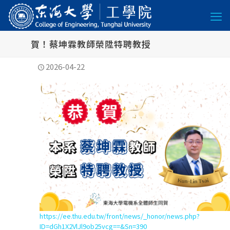
賀！蔡坤霖教師榮陞特聘教授
2026-04-22
https://ee.thu.edu.tw/front/news/_honor/news.php?
ID=dGh1X2VlJl9ob25vcg==&Sn=390