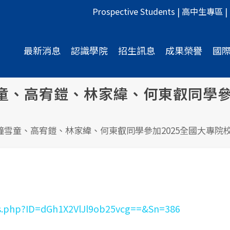
Prospective Students
|
高中生專區
|
最新消息
認識學院
招生訊息
成果榮譽
國
童、高宥鎧、林家緯、何東叡同學參
鐘雪童、高宥鎧、林家緯、何東叡同學參加2025全國大專院
ews.php?ID=dGh1X2VlJl9ob25vcg==&Sn=386