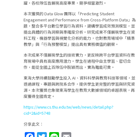
躍，各校隊伍皆展現高度專業，競爭相當激烈。
本次獲獎的 Data Glow 團隊以「Predicting Student
Engagement and Performance from Cross-Platform Data」為
題，整合多平台數位學習行為資料，建構學習成效預測模型，並
提出具體的行為洞察與準確度分析。研究成果不僅展現學生在資
料工程、機器學習與視覺化分析的能力，也對教育場域中「精準
教學」與「行為預警模型」提出具有實務價值的觀察。
本次成果不僅展現學生的技術實力，更反映跨平台學習資料在教
育現場中具有高度應用潛力。學生在過程中自主學習、密切合
作，能從全國上百隊伍中脫穎而出，實為難能可貴。
東海大學持續鼓勵學生投入 AI、資料科學與教育科技等領域，並
透過課程、專題與跨院系合作，提供學生更完整的學習與研究資
源。本次獲獎也象徵東海學生在教育大數據領域的卓越表現，再
度獲得全國肯定。
https://www.cs.thu.edu.tw/web/news/detail.php?
cid=2&id=5748
分享此文：