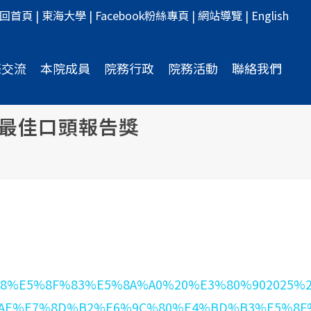
回首頁
|
東海大學
|
Facebook粉絲專頁
|
網站導覽
|
English
際交流
本院成員
院務行政
院務活動
聯絡我們
榮獲最佳口頭報告獎
%E5%8F%83%E5%8A%A0%20%E3%80%902025%20
%AE%E7%8D%B2%E6%9C%80%E4%BD%B3%E5%8F