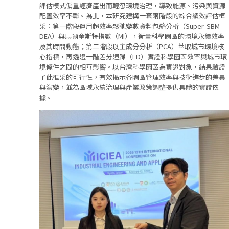
評估模式偏重經濟產出而輕忽環境治理，導致能源、污染與資源
配置效率不彰。為此，本研究建構一套兩階段的綜合績效評估框
架：第一階段運用超效率鬆弛變數資料包絡分析（Super-SBM
DEA）與馬爾奎斯特指數（MI），衡量科學園區的環境永續效率
及其時間動態；第二階段以主成分分析（PCA）萃取城市環境核
心指標，再透過一階差分迴歸（FD）實證科學園區效率與城市環
境條件之間的相互影響。以台灣科學園區為實證對象，結果驗證
了此框架的可行性，有效揭示各園區管理效率與技術進步的差異
與演變，並為區域永續治理與產業政策調整提供具體的實證依
據。