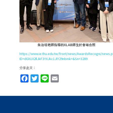
朱治垣老師指導的XLAB師生於會場合照
https://www.ie.thu.edu.tw/front/news/AwardsRecogni/news.
ID=dGh1X2llJkF3YXJkc1JlY29nbmk=&Sn=3289
分享此文：
Facebook
Twitter
Line
Email