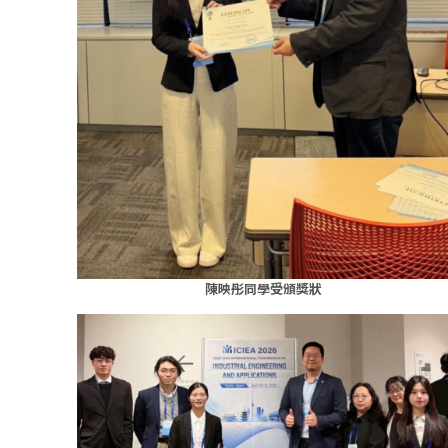
陳映彤同學受頒獎狀