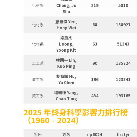
化材系
Chang, Jo
819
5818
Shu
顔宏偉 Yen,
化材系
68
138927
Hong Wei
梁勇杰
化材系
Leong,
63
51343
Yoong Kit
林國平 Lin,
工工系
90
135724
Kuo Ping
胡育誠 Hu,
資工系
196
123841
Yu Chen
楊朝棟 Yang,
資工系
454
193165
Chao Tung
2025 年
終身科學影響力排行榜
（1960 – 2024）
系所
姓名
np6024
firstyr