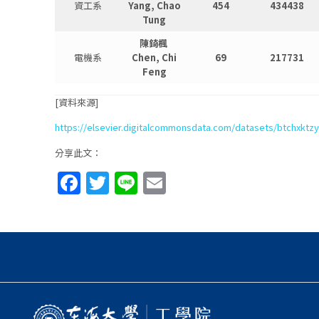
資工系
Yang, Chao
454
434438
Tung
陳錡楓
電機系
Chen, Chi
69
217731
Feng
[資料來源]
https://elsevier.digitalcommonsdata.com/datasets/btchxktz
分享此文：
Facebook
Twitter
Line
Email