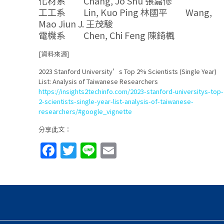
化材系 Chang, Jo Shu 張嘉修
工工系 Lin, Kuo Ping 林國平 Wang,
Mao Jiun J. 王茂駿
電機系 Chen, Chi Feng 陳錡楓
[資料來源]
2023 Stanford University’s Top 2% Scientists (Single Year)
List: Analysis of Taiwanese Researchers
https://insights2techinfo.com/2023-stanford-universitys-top-
2-scientists-single-year-list-analysis-of-taiwanese-
researchers/#google_vignette
分享此文：
Facebook
Twitter
Line
Email