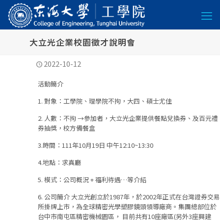
大立光企業校園徵才說明會
2022-10-12
活動簡介
1. 對象：工學院、理學院不拘，大四、碩士尤佳
2. 人數：不拘 →參加者，大立光企業提供餐點兌換券、及百元禮
券抽獎，校方備餐盒
3.時間：111年10月19日 中午12:10~13:30
4.地點：求真廳
5. 模式：公司概況 + 福利待遇…等介紹
6. 公司簡介 大立光創立於1987年，於2002年正式在台灣證券交易
所掛牌上市，為全球精密光學塑膠鏡頭領導廠商。集團總部位於
台中市南屯區精密機械園區， 目前共有10座廠區(另外3座興建