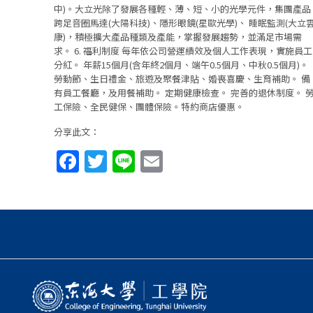
中)。大立光除了發展各種輕、薄、短、小的光學元件，集團產品
跨足音圈馬達(大陽科技)、隱形眼鏡(星歐光學)、 睡眠監測(大立
康)，積極擴大產品種類及產能，掌握發展趨勢，並滿足市場需
求。 6. 福利制度 每年依公司營運績效及個人工作表現，實施員工
分紅。 年薪15個月(含年終2個月、端午0.5個月、中秋0.5個月)。
勞動節、生日禮金、旅遊及聚餐津貼、婚喪喜慶、生育補助。 備
有員工餐廳，及用餐補助。 定期健康檢查。 完善的退休制度。 
工保險、全民健保、團體保險。特約商店優惠。
分享此文：
Facebook
Twitter
Line
Email