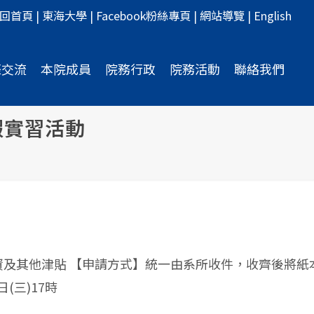
回首頁
|
東海大學
|
Facebook粉絲專頁
|
網站導覽
|
English
際交流
本院成員
院務行政
院務活動
聯絡我們
假實習活動
何薪資及其他津貼 【申請方式】統一由系所收件，收齊後將紙
(三)17時