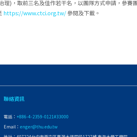
任、企業治理)，取前三名及佳作若干名，以團隊方式申請，參
至
https://www.ctci.org.tw/
參閱及下載。
聯絡資訊
電話：
+886-4-2359-0121#33000
Email：
enger@thu.edu.tw
地址：407224台中市西屯區臺灣大道四段1727號 東海大學工學院