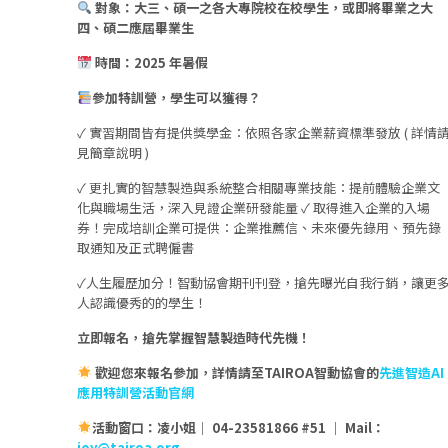
對象：大三、碩一之各大專院校在校學生，或即將畢業之大
四、碩二應屆畢業生
時間：2025 年暑假
參加特訓營，學生可以獲得？
✓ 實習期間皆有提供獎學金：依照各家企業薪資標準發放 ( 詳情
見簡章說明 )
✓ 更扎實的智慧製造與系統整合相關專業技能：提前體驗企業文
化與職場生活，深入見證企業研發能量 ✓ 取得進入企業的入場
券！完成培訓企業可提供：企業推薦信、未來優先錄用、預先錄
取通知及正式聘僱書
✓人生履歷加分！智動協會期刊刊登，搶先曝光自我行銷，讓更
人認識優秀的的學生！
立即報名，搶先掌握智慧製造時代先機！
歡迎您來報名參加，詳情請至TAIROA智動協會的
先進智造AI
應用特訓營活動官網
活動窗口：凌小姐｜ 04-23581866 #51 ｜ Mail：
joy@tairoa.org