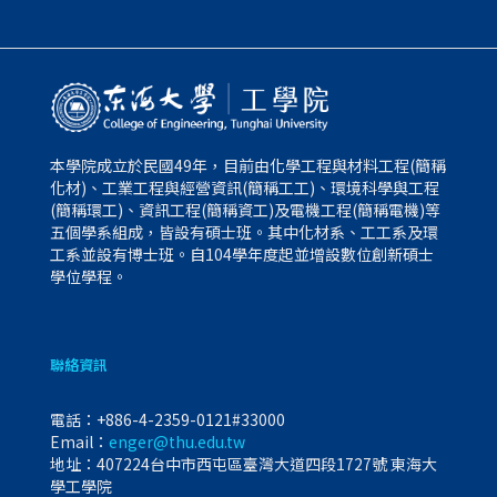
本學院成立於民國49年，目前由化學工程與材料工程(簡稱
化材)、工業工程與經營資訊(簡稱工工)、環境科學與工程
(簡稱環工)、資訊工程(簡稱資工)及電機工程(簡稱電機)等
五個學系組成，皆設有碩士班。其中化材系、工工系及環
工系並設有博士班。自104學年度起並增設數位創新碩士
學位學程。
聯絡資訊
電話：
+886-4-2359-0121#33000
Email：
enger@thu.edu.tw
地址：407224台中市西屯區臺灣大道四段1727號 東海大
學工學院