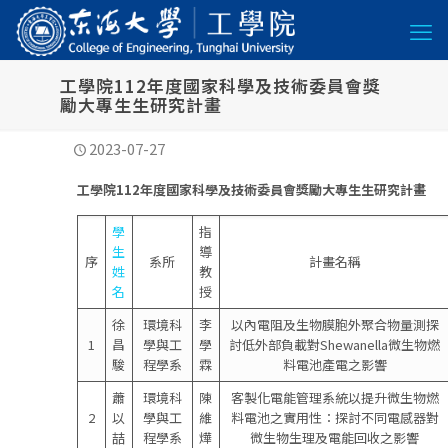
工學院112年度國家科學及技術委員會獎
勵大專生生研究計畫
2023-07-27
工學院112年度國家科學及技術委員會獎勵大專生生研究計畫
學
指
生
導
序
系所
計畫名稱
姓
教
名
授
徐
環境科
李
以內電阻及生物膜胞外聚合物量測探
1
昌
學與工
學
討低外部負載對Shewanella微生物燃
駿
程學系
霖
料電池產電之影響
蕭
環境科
陳
客製化電能管理系統以提升微生物燃
2
以
學與工
維
料電池之實用性：探討不同電感器對
喆
程學系
燁
微生物生理及電能回收之影響