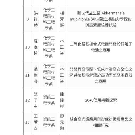
化學工
洪
楊
新世代益生菌 Akkermansia
程與材
9
祥
芳
muciniphila (AKK菌)生長動力學探討
料工程
赫
鏘
與高濃度培養試驗
學系
化學工
羅
林
程與材
二氧化錳基複合式電極開發於鋅離子
10
定
正
料工程
電池之應用
榆
裕
學系
化學工
翁
林
開發具高電壓、低成本及高安全性之
程與材
11
崇
正
深共熔基電解液於高功率超級電容器
料工程
睿
裕
之應用
學系
張
陳
資訊工
12
子
隆
2048使用樂觀探索
程學系
中
彬
王
廖
資訊工
結合高光譜應用與影像辨識農產品之
13
若
元
程學系
相關研究
安
勳