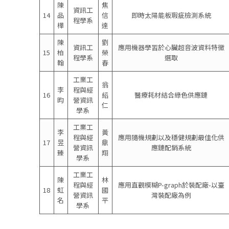
陳
焦
資訊工
14
品
信
即時太陽能板瑕疵檢測系統
程學系
樺
達
陳
劉
資訊工
應用機器學習於心臟超音波資料特徵
15
柏
榮
程學系
選取
翰
春
工業工
翁
李
程與經
16
紹
醫療耗材結合綠色供應鏈
昀
營資訊
仁
學系
工業工
李
黃
程與經
應用隨機規劃以及穩健規劃最佳化供
17
昱
鼎
營資訊
應鏈配銷系統
臻
翔
學系
工業工
陳
林
程與經
應用直觀模糊P-graph於裝配廠-以臺
18
虹
國
營資訊
灣裝配廠為例
名
平
學系