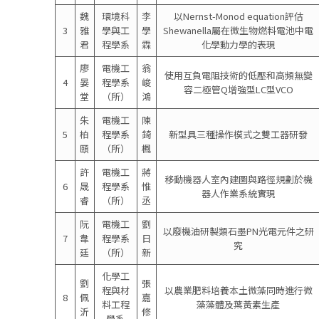
魏
環境科
李
以Nernst-Monod equation評估
3
雅
學與工
學
Shewanella屬在微生物燃料電池中電
君
程學系
霖
化學動力學的表現
廖
電機工
翁
使用互負電阻技術的低壓和高頻無變
4
晏
程學系
峻
容二極管Q增強型LC型VCO
堂
（所）
鴻
朱
電機工
陳
5
柏
程學系
錡
新型具三種操作模式之雙工器研發
頤
（所）
楓
許
電機工
蔣
移動機器人室內建圖與路徑規劃於機
6
晟
程學系
惟
器人作業系統實現
睿
（所）
丞
阮
電機工
劉
以廢機油研製類石墨PN光電元件之研
7
韋
程學系
日
究
廷
（所）
新
化學工
劉
張
程與材
以農業肥料培養本土微藻同時進行微
8
佩
嘉
料工程
藻藻體及葉黃素生產
沂
修
學系