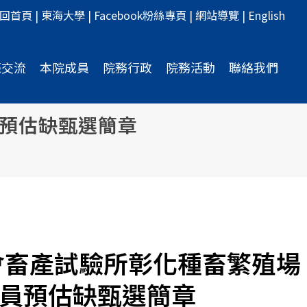
回首頁
|
東海大學
|
Facebook粉絲專頁
|
網站導覽
|
English
際交流
本院成員
院務行政
院務活動
聯絡我們
員預估缺甄選簡章
會畜產試驗所彰化種畜繁殖場
術員預估缺甄選簡章