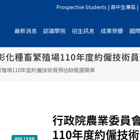
Prospective Students
|
高中生專區
|
最新消息
認識學院
招生訊息
成果榮譽
國
彰化種畜繁殖場110年度約僱技術
殖場110年度約僱技術員預估缺甄選簡章
行政院農業委員
110年度約僱技
400.19 KB